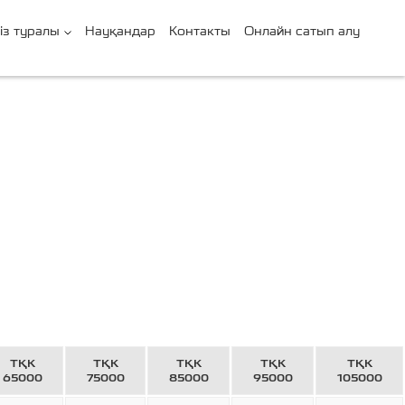
із туралы
Науқандар
Контакты
Онлайн сатып алу
ТҚК
ТҚК
ТҚК
ТҚК
ТҚК
65000
75000
85000
95000
105000