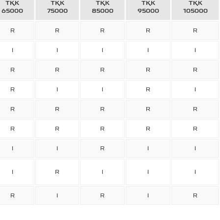
ТҚК
ТҚК
ТҚК
ТҚК
ТҚК
65000
75000
85000
95000
105000
R
R
R
R
R
I
I
I
I
I
R
R
R
R
R
R
I
I
R
I
R
R
R
R
R
R
R
R
R
R
I
I
R
I
I
I
R
I
I
I
R
I
R
I
R