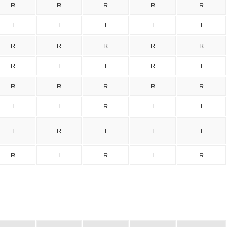
R
R
R
R
R
I
I
I
I
I
R
R
R
R
R
R
I
I
R
I
R
R
R
R
R
I
I
R
I
I
I
R
I
I
I
R
I
R
I
R