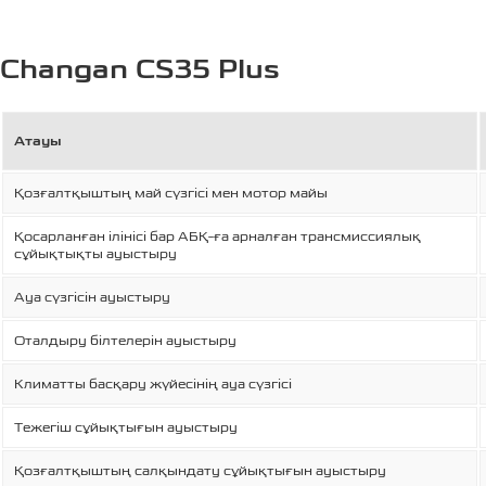
Changan CS35 Plus
Атауы
Қозғалтқыштың май сүзгісі мен мотор майы
Қосарланған ілінісі бар АБҚ-ға арналған трансмиссиялық
сұйықтықты ауыстыру
Ауа сүзгісін ауыстыру
Оталдыру білтелерін ауыстыру
Климатты басқару жүйесінің ауа сүзгісі
Тежегіш сұйықтығын ауыстыру
Қозғалтқыштың салқындату сұйықтығын ауыстыру