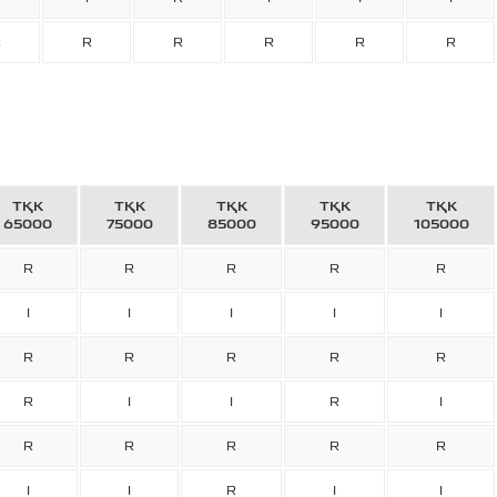
R
R
R
R
R
R
ТҚК
ТҚК
ТҚК
ТҚК
ТҚК
65000
75000
85000
95000
105000
R
R
R
R
R
I
I
I
I
I
R
R
R
R
R
R
I
I
R
I
R
R
R
R
R
I
I
R
I
I