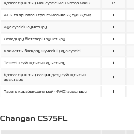
Қозғалтқыштың май сүзгісі мен мотор майы
R
АБҚ-ға арналған трансмиссиялық сұйықтық
I
Ауа сүзгісін ауыстыру
I
Оталдыру білтелерін ауыстыру
I
Климатты басқару жүйесінің ауа сүзгісі
I
Тежегіш сұйықтығын ауыстыру
I
Қозғалтқыштың салқындату сұйықтығын
I
ауыстыру
Тарату қорабындағы май (4WD) ауыстыру
I
Changan CS75FL