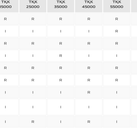
ТҚК
ТҚК
ТҚК
ТҚК
ТҚК
15000
25000
35000
45000
55000
R
R
R
R
R
I
I
I
I
R
R
R
R
R
R
I
I
R
I
I
R
R
R
R
R
R
R
R
R
R
I
I
I
R
I
I
I
I
I
I
I
R
I
R
I