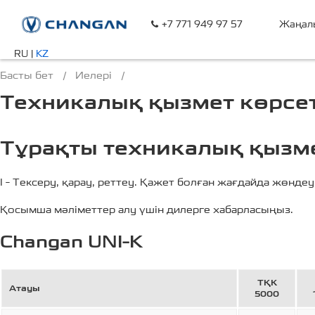
+7 771 949 97 57
Жаңал
RU
|
KZ
Басты бет
/
Иелері
/
Техникалық қызмет көрсе
Тұрақты техникалық қызме
I – Тексеру, қарау, реттеу. Қажет болған жағдайда жөндеу
Қосымша мәліметтер алу үшін дилерге хабарласыңыз.
Changan UNI-K
ТҚК
Атауы
5000