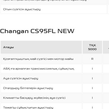
Отын сүзгісін ауыстыру
Changan CS95FL NEW
ТҚК
Атауы
5000
Қозғалтқыштың май сүзгісі мен мотор майы
R
АБҚ-ға арналған трансмиссиялық сұйықтық
I
Ауа сүзгісін ауыстыру
I
Оталдыру білтелерін ауыстыру
I
Климатты басқару жүйесінің ауа сүзгісі
I
Тежегіш сұйықтығын ауыстыру
I