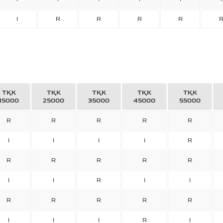
I
R
R
R
R
ТҚК
ТҚК
ТҚК
ТҚК
ТҚК
15000
25000
35000
45000
55000
R
R
R
R
R
I
I
I
I
R
R
R
R
R
R
I
I
R
I
I
R
R
R
R
R
I
I
I
R
I