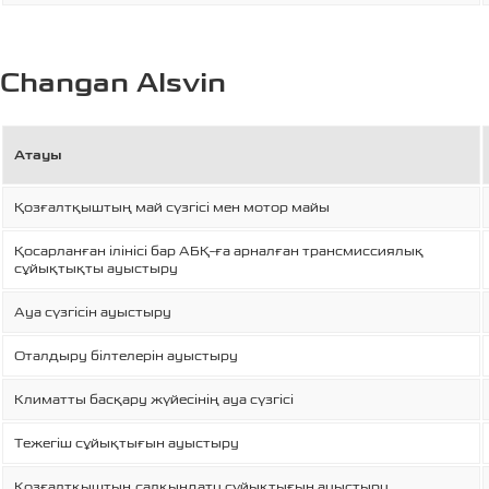
Changan Alsvin
Атауы
Қозғалтқыштың май сүзгісі мен мотор майы
Қосарланған ілінісі бар АБҚ-ға арналған трансмиссиялық
сұйықтықты ауыстыру
Ауа сүзгісін ауыстыру
Оталдыру білтелерін ауыстыру
Климатты басқару жүйесінің ауа сүзгісі
Тежегіш сұйықтығын ауыстыру
Қозғалтқыштың салқындату сұйықтығын ауыстыру