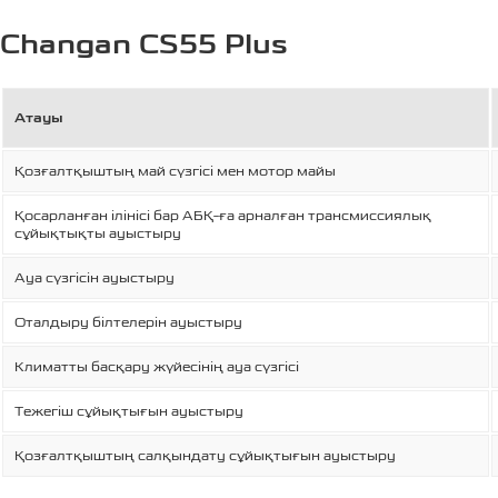
Changan CS55 Plus
Атауы
Қозғалтқыштың май сүзгісі мен мотор майы
Қосарланған ілінісі бар АБҚ-ға арналған трансмиссиялық
сұйықтықты ауыстыру
Ауа сүзгісін ауыстыру
Оталдыру білтелерін ауыстыру
Климатты басқару жүйесінің ауа сүзгісі
Тежегіш сұйықтығын ауыстыру
Қозғалтқыштың салқындату сұйықтығын ауыстыру