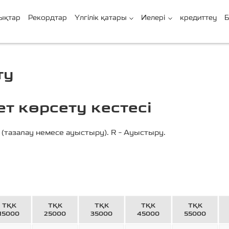
ықтар
Рекордтар
Үлгілік қатары
Иелері
кредиттеу
Б
ту
т көрсету кестесі
 (тазалау немесе ауыстыру). R – Ауыстыру.
ТҚК
ТҚК
ТҚК
ТҚК
ТҚК
15000
25000
35000
45000
55000