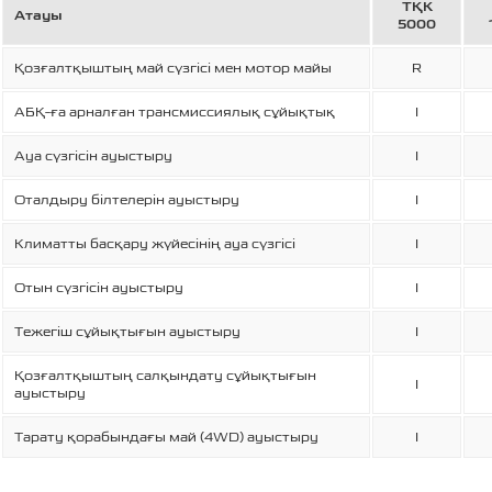
ТҚК
Атауы
5000
Қозғалтқыштың май сүзгісі мен мотор майы
R
АБҚ-ға арналған трансмиссиялық сұйықтық
I
Ауа сүзгісін ауыстыру
I
Оталдыру білтелерін ауыстыру
I
Климатты басқару жүйесінің ауа сүзгісі
I
Отын сүзгісін ауыстыру
I
Тежегіш сұйықтығын ауыстыру
I
Қозғалтқыштың салқындату сұйықтығын
I
ауыстыру
Тарату қорабындағы май (4WD) ауыстыру
I