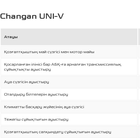
Changan UNI-V
Атауы
Қозғалтқыштың май сүзгісі мен мотор майы
Қосарланған ілінісі бар АБҚ-ға арналған трансмиссиялық
сұйықтықты ауыстыру
Ауа сүзгісін ауыстыру
Оталдыру білтелерін ауыстыру
Климатты басқару жүйесінің ауа сүзгісі
Тежегіш сұйықтығын ауыстыру
Қозғалтқыштың салқындату сұйықтығын ауыстыру