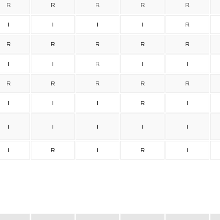
R
R
R
R
R
I
I
I
I
R
R
R
R
R
R
I
I
R
I
I
R
R
R
R
R
I
I
I
R
I
I
I
I
I
I
I
R
I
R
I