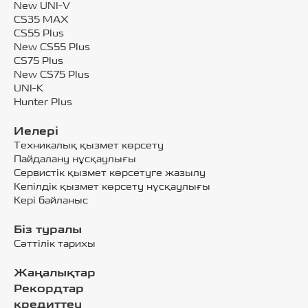
New UNI-V
CS35 MAX
CS55 Plus
New CS55 Plus
CS75 Plus
New CS75 Plus
UNI-K
Hunter Plus
Иелері
Техникалық қызмет көрсету
Пайдалану нұсқаулығы
Сервистік қызмет көрсетуге жазылу
Кепілдік қызмет көрсету нұсқаулығы
Кері байланыс
Біз туралы
Сәттілік тарихы
Жаңалықтар
Рекордтар
кредиттеу