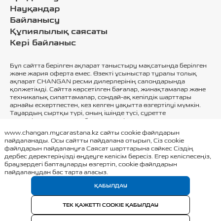
Науқандар
Байланысу
Құпиялылық саясаты
Кері байланыс
Бұл сайтта берілген ақпарат таныстыру мақсатында берілген
және жария оферта емес. Өзекті ұсыныстар туралы толық
ақпарат CHANGAN ресми дилерлерінің салондарында
қолжетімді. Сайтта көрсетілген бағалар, жинақтамалар және
техникалық сипаттамалар, сондай-ақ кепілдік шарттары
арнайы ескертпестен, кез келген уақытта өзгертілуі мүмкін.
Тауардың сыртқы түрі, оның ішінде түсі, суретте
көрсетілгеннен өзгеше болуы мүмкін. Тауар
сертификатталған.
www.changan.mycarastana.kz сайты cookie файлдарын
пайдаланады. Осы сайтты пайдалана отырып, Сіз cookie
файлдарын пайдалануға
Саясат
шарттарына сәйкес Сіздің
дербес деректеріңізді өңдеуге келісім бересіз. Егер келіспесеңіз,
браузердегі баптауларды өзгертіп, cookie файлдарын
пайдаланудан бас тарта аласыз.
2026 © changan.mycarastana.kz
ҚАБЫЛДАУ
ТЕК ҚАЖЕТТІ COOKIE ҚАБЫЛДАУ