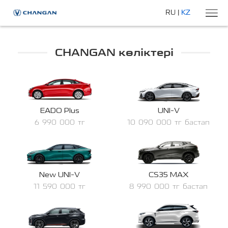
RU
|
KZ
CHANGAN көліктері
EADO Plus
UNI-V
6 990 000 тг
10 090 000 тг бастап
New UNI-V
CS35 MAX
11 590 000 тг
8 990 000 тг бастап