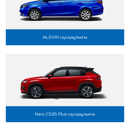
ALSVIN нұсқаулығы
New CS35 Plus нұсқаулығы