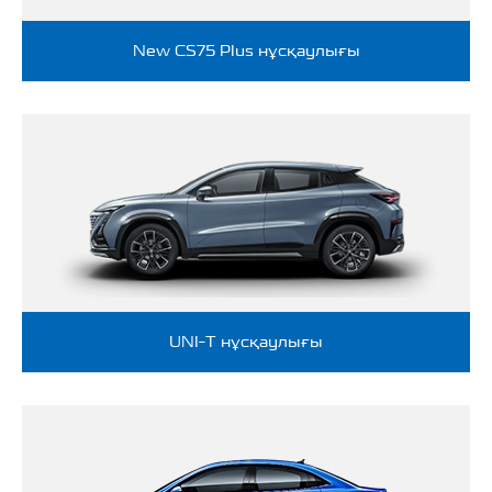
New CS75 Plus нұсқаулығы
UNI-T нұсқаулығы