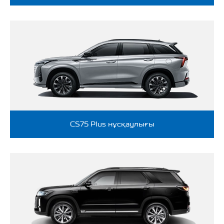
CS75 Plus нұсқаулығы