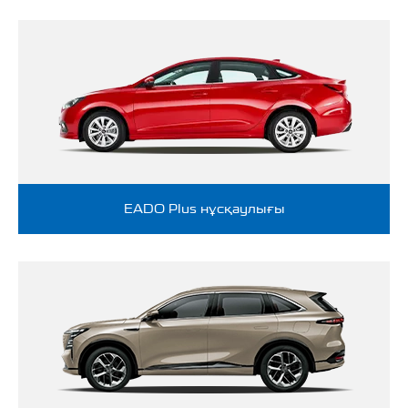
EADO Plus нұсқаулығы