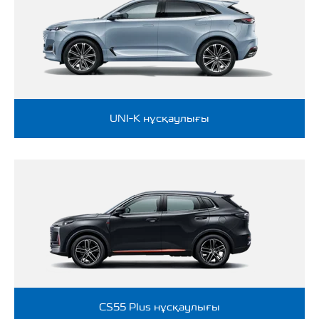
UNI-K нұсқаулығы
CS55 Plus нұсқаулығы