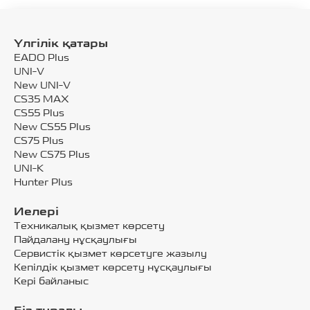
Үлгілік қатары
EADO Plus
UNI-V
New UNI-V
CS35 MAX
CS55 Plus
New CS55 Plus
CS75 Plus
New CS75 Plus
UNI-K
Hunter Plus
Иелері
Техникалық қызмет көрсету
Пайдалану нұсқаулығы
Сервистік қызмет көрсетуге жазылу
Кепілдік қызмет көрсету нұсқаулығы
Кері байланыс