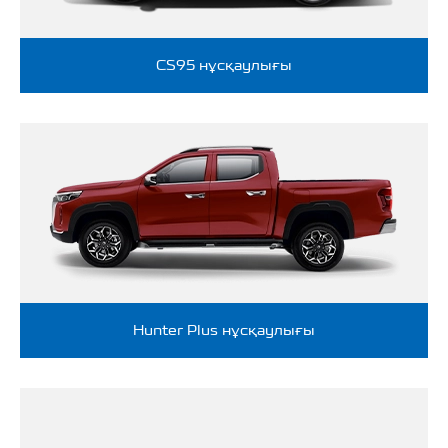
CS95 нұсқаулығы
Hunter Plus нұсқаулығы