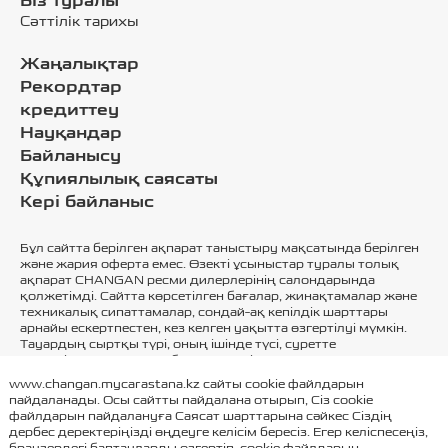
Біз туралы
Сәттілік тарихы
Жаңалықтар
Рекордтар
кредиттеу
Науқандар
Байланысу
Құпиялылық саясаты
Кері байланыс
Бұл сайтта берілген ақпарат таныстыру мақсатында берілген
және жария оферта емес. Өзекті ұсыныстар туралы толық
ақпарат CHANGAN ресми дилерлерінің салондарында
қолжетімді. Сайтта көрсетілген бағалар, жинақтамалар және
техникалық сипаттамалар, сондай-ақ кепілдік шарттары
арнайы ескертпестен, кез келген уақытта өзгертілуі мүмкін.
Тауардың сыртқы түрі, оның ішінде түсі, суретте
көрсетілгеннен өзгеше болуы мүмкін. Тауар
сертификатталған.
www.changan.mycarastana.kz сайты cookie файлдарын
пайдаланады. Осы сайтты пайдалана отырып, Сіз cookie
файлдарын пайдалануға
Саясат
шарттарына сәйкес Сіздің
дербес деректеріңізді өңдеуге келісім бересіз. Егер келіспесеңіз,