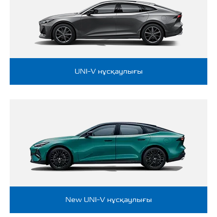
UNI-V нұсқаулығы
New UNI-V нұсқаулығы