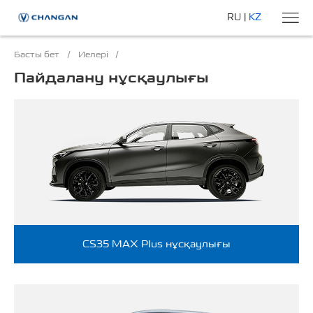
RU
|
KZ
Басты бет
/
Иелері
/
Пайдалану нұсқаулығы
CS35 MAX Plus нұсқаулығы