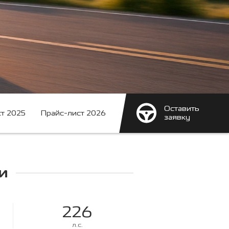
Оставить
т 2025
Прайс-лист 2026
заявку
и
226
л.с.