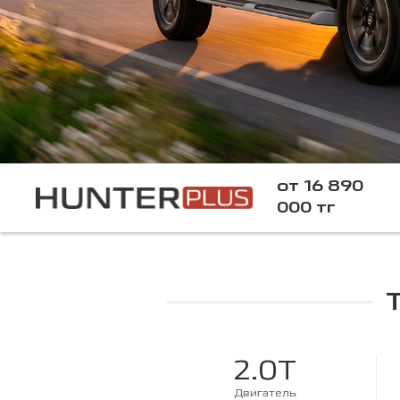
от 16 890
000 тг
2.0T
Двигатель