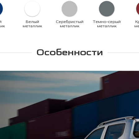
й
Белый
Серебристый
Темно-серый
К
ик
металлик
металлик
металлик
м
Особенности