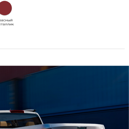
расный
еталлик