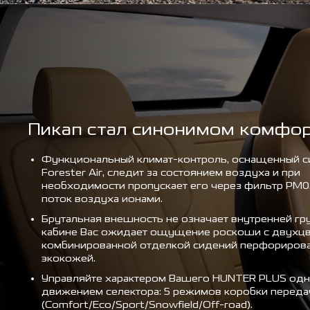
Пикап стал синонимом комфо
Функциональный климат-контроль, оснащенный с
Forester Air, следит за состоянием воздуха и при
необходимости пропускает его через фильтр PM0.
поток воздуха ионами.
Брутальная внешность не означает внутренней гру
кабине Вас ожидает ощущение роскоши с двухц
комбинированной отделкой сидений перфориров
экокожей.
Управляйте характером Вашего HUNTER PLUS од
движением селектора: 5 режимов коробки переда
(Comfort/Eco/Sport/Snowfield/Off-road).