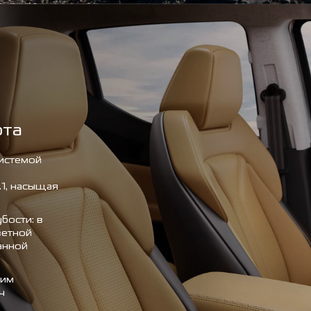
рта
истемой
1, насыщая
бости: в
ветной
анной
ним
ч