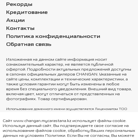
Рекорды
Кредитование
Акции
Контакты
Политика конфиденциальности
Обратная связь
Изложенная на данном сайте информация носит
ознакомительный характер, не является публичной
офертой. Подробности актуальных предложений доступны
в салонах официальных дилеров CHANGAN. Указанные на
сайте цены, комплектации и технические характеристики, а
также условия гарантии могут быть изменены в любое
время без специального уведомления. Внешний вид товара,
включая цвет, могут отличаться от представленных на
фотографиях. Товар сертифицирован.
Использование доменного имени осуществляется Лицензиатом ТОО
"Silkway Auto Kazakhstan", Правообладатель ООО «Чанъань Моторс
Рус»
Сайт www.changan.mycarastana.kz использует файлы cookie.
Используя данный сайт, Вы подтверждаете свое согласие на
использование файлов cookie, обработку Ваших персональных
данных на условиях
Политики
. Если Вы не согласны, Вы можете