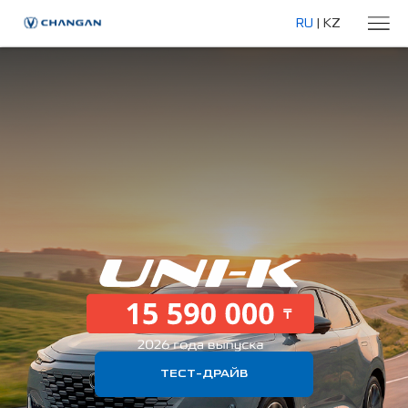
RU
|
KZ
ТЕСТ-ДРАЙВ