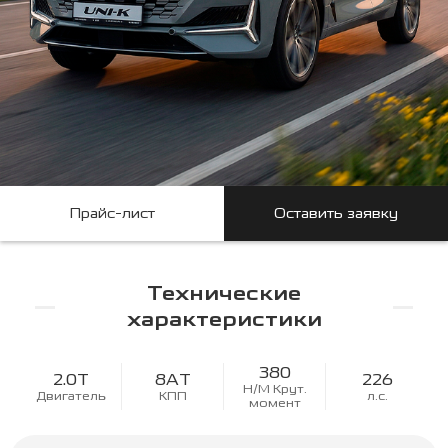
Прайс-лист
Оставить заявку
Технические
характеристики
380
2.0T
8AT
226
Н/М Крут.
Двигатель
КПП
л.с.
момент