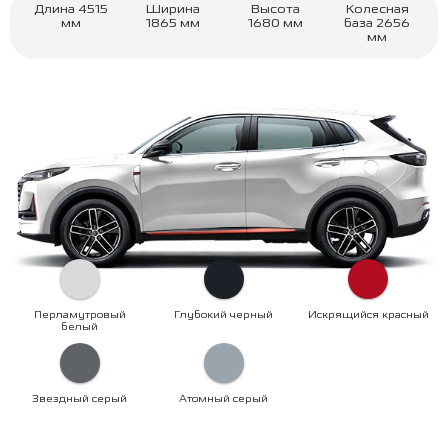
Длина
4515
Ширина
Высота
Колесная
мм
1865
мм
1680
мм
база
2656
мм
Перламутровый
Глубокий черный
Искрящийся красный
белый
Звездный серый
Атомный серый