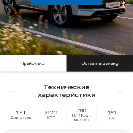
Прайс-лист
Оставить заявку
Технические
характеристики
280
1.5Т
7DCT
181
Н/М Крут.
Двигатель
КПП
л.с.
момент