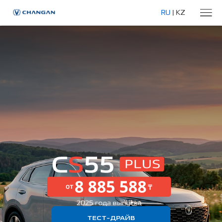
RU
|
KZ
ТЕСТ-ДРАЙВ